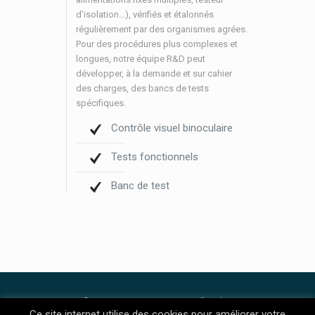
d’isolation…), vérifiés et étalonnés
régulièrement par des organismes agrées.
Pour des procédures plus complexes et
longues, notre équipe R&D peut
développer, à la demande et sur cahier
des charges, des bancs de tests
spécifiques.
Contrôle visuel binoculaire
Tests fonctionnels
Banc de test
© 2016 M3ELECTRONIQUE. All Rights
Ce site internet utilise des cookies pour améliorer votre